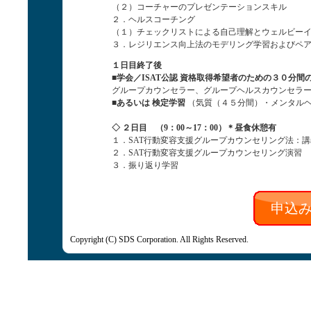
（２）コーチャーのプレゼンテーションスキル
２．ヘルスコーチング
（１）チェックリストによる自己理解とウェルビー
３．レジリエンス向上法のモデリング学習およびペ
１日目終了後
■学会／ISAT公認
資格取得希望者のための３０分間
グループカウンセラー、グループヘルスカウンセラー
■あるいは
検定学習
（気質（４５分間）・メンタルヘ
◇ ２日目 （9：00～17：00
）
＊昼食休憩有
１．SAT行動変容支援グループカウンセリング法：
２．SAT行動変容支援グループカウンセリング演習
３．振り返り学習
申込
Copyright (C) SDS Corporation. All Rights Reserved.