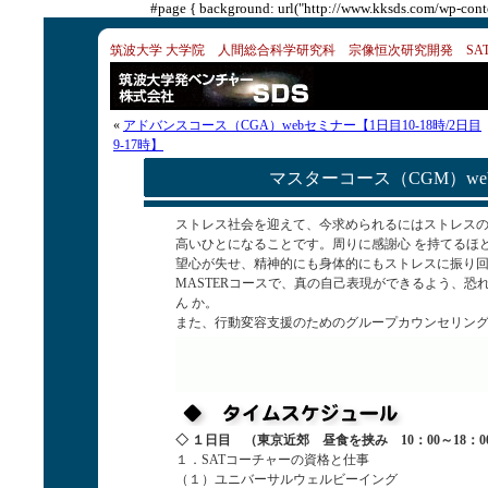
#page { background: url("http://www.kksds.com/wp-conte
筑波大学 大学院 人間総合科学研究科 宗像恒次研究開発 SA
«
アドバンスコース（CGA）webセミナー【1日目10-18時/2日目
9-17時】
マスターコース（CGM）webセ
ストレス社会を迎えて、今求められるにはストレス
高いひとになることです。周りに感謝心 を持てるほ
望心が失せ、精神的にも身体的にもストレスに振り回
MASTERコースで、真の自己表現ができるよう、
ん か。
また、行動変容支援のためのグループカウンセリング
◇ １日目 （東京近郊 昼食を挟み 10：00～18：00
１．SATコーチャーの資格と仕事
（１）ユニバーサルウェルビーイング